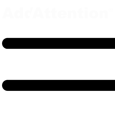
Gå
til
indholdet