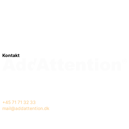
Priser
Cases
Om os
Viden
Kontakt
Cookie- og privatlivspolitik
Handelsbetingelser
Kontakt
Svendborgvej 226
5260 Odense S
CVR-nummer: 45465179
+45 71 71 32 33
mail@addattention.dk