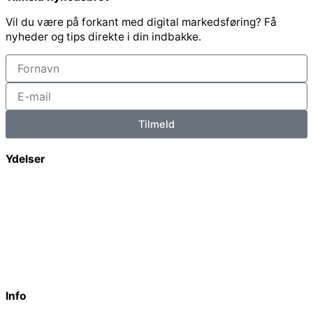
Vil du være på forkant med digital markedsføring? Få
nyheder og tips direkte i din indbakke.
Navn
E-
mail
Tilmeld
Ydelser
Sociale medier
Social Ads
Google Ads
Content marketing
SEO og konverteringsoptimering
Strategi og sparring
Info