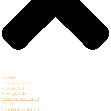
Ydelser
• Sociale medier
• Social Ads
• Google Ads
• Content marketing
• SEO
• Strategi og sparring