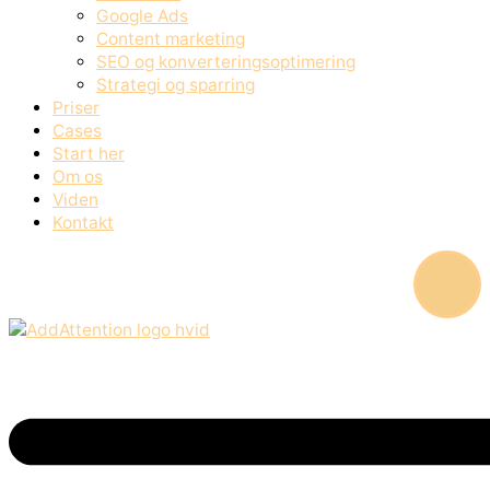
Google Ads
Content marketing
SEO og konverteringsoptimering
Strategi og sparring
Priser
Cases
Start her
Om os
Viden
Kontakt