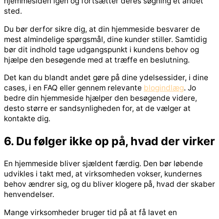
hjemmesiden igen og fortsætter deres søgning et andet
sted.
Du bør derfor sikre dig, at din hjemmeside besvarer de
mest almindelige spørgsmål, dine kunder stiller. Samtidig
bør dit indhold tage udgangspunkt i kundens behov og
hjælpe den besøgende med at træffe en beslutning.
Det kan du blandt andet gøre på dine ydelsessider, i dine
cases, i en FAQ eller gennem relevante
blogindlæg
. Jo
bedre din hjemmeside hjælper den besøgende videre,
desto større er sandsynligheden for, at de vælger at
kontakte dig.
6. Du følger ikke op på, hvad der virker
En hjemmeside bliver sjældent færdig. Den bør løbende
udvikles i takt med, at virksomheden vokser, kundernes
behov ændrer sig, og du bliver klogere på, hvad der skaber
henvendelser.
Mange virksomheder bruger tid på at få lavet en